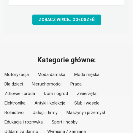
ZOBACZ WIĘCEJ OGŁOSZEŃ
Kategorie główne:
Motoryzacja
Moda damska
Moda męska
Dla dzieci
Nieruchomości
Praca
Zdrowie i uroda
Dom i ogród
Zwierzęta
Elektronika
Antyki i kolekcje
Ślub i wesele
Rolnictwo
Usługi i firmy
Maszyny i przemysł
Edukacja i rozrywka
Sport i hobby
Oddam za darmo
Wymiana / zamiana