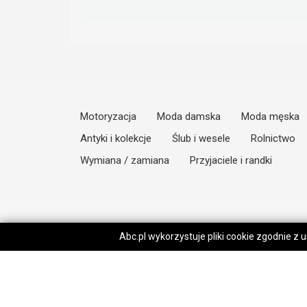
Motoryzacja
Moda damska
Moda męska
Antyki i kolekcje
Ślub i wesele
Rolnictwo
Wymiana / zamiana
Przyjaciele i randki
Abc.pl wykorzystuje pliki cookie zgodnie z