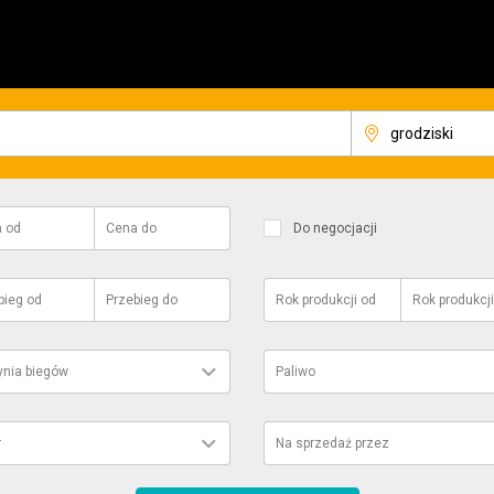
a
od
Cena
do
Do negocjacji
bieg
od
Przebieg
do
Rok produkcji
od
Rok produkcji
ynia biegów
Paliwo
r
Na sprzedaż przez