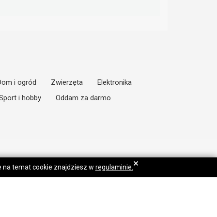
Dom i ogród
Zwierzęta
Elektronika
Sport i hobby
Oddam za darmo
×
je na temat cookie znajdziesz w
regulaminie.