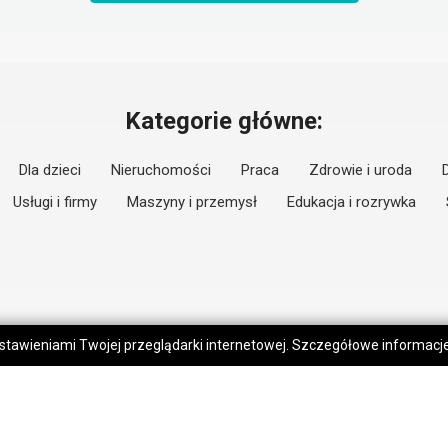
Kategorie główne:
Dla dzieci
Nieruchomości
Praca
Zdrowie i uroda
Usługi i firmy
Maszyny i przemysł
Edukacja i rozrywka
 ustawieniami Twojej przeglądarki internetowej. Szczegółowe informac