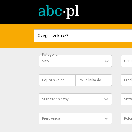
Kategoria
Cen
Vito
Poj. silnika
od
Poj. silnika
do
Prze
Stan techniczny
Skrz
Kierownica
Kolo