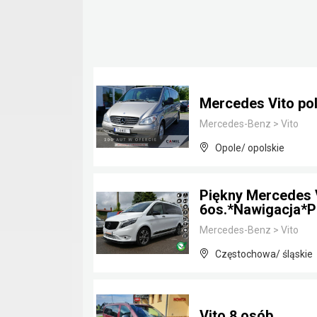
Mercedes Vito pol
Mercedes-Benz
>
Vito
Opole/ opolskie
Piękny Mercedes 
6os.*Nawigacja*P
Mercedes-Benz
>
Vito
Częstochowa/ śląskie
Vito 8 osób