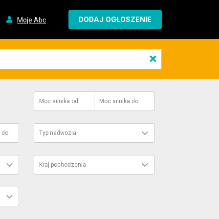
DODAJ OGŁOSZENIE
Moje Abc
×
Moc silnika
od
Moc silnika
do
do
Typ nadwozia
Kraj pochodzenia