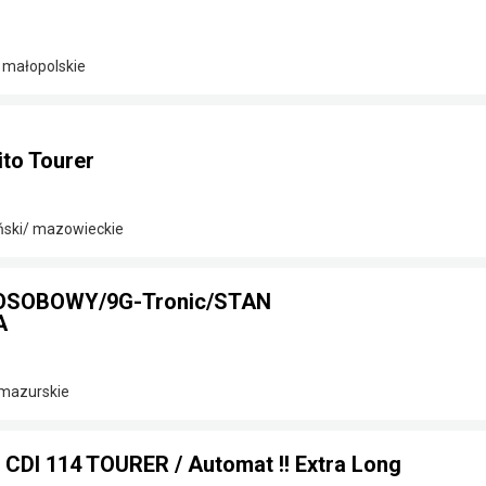
 małopolskie
to Tourer
ński/ mazowieckie
-OSOBOWY/9G-Tronic/STAN
A
-mazurskie
 CDI 114 TOURER / Automat !! Extra Long