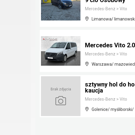
9 cio Osobowy
Mercedes-Benz
>
Vito
Limanowa/ limanowski
Mercedes Vito 2.0
Mercedes-Benz
>
Vito
Warszawa/ mazowiec
sztywny hol do ho
kaucja
Brak zdjęcia
Mercedes-Benz
>
Vito
Golenice/ myśliborski