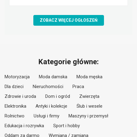
ZOBACZ WIĘCEJ OGŁOSZEŃ
Kategorie główne:
Motoryzacja
Moda damska
Moda męska
Dla dzieci
Nieruchomości
Praca
Zdrowie i uroda
Dom i ogród
Zwierzęta
Elektronika
Antyki i kolekcje
Ślub i wesele
Rolnictwo
Usługi i firmy
Maszyny i przemysł
Edukacja i rozrywka
Sport i hobby
Oddam za darmo
Wymiana / zamiana