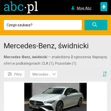
+
Moje Abc
Mercedes-Benz, świdnicki
Mercedes-Benz, świdnicki
— znaleźliśmy
2
ogłoszenia. Najwięcej
ofert w podkategoriach: CLA (1), Pozostałe (1).
S
Filtry
Mercedes-Benz