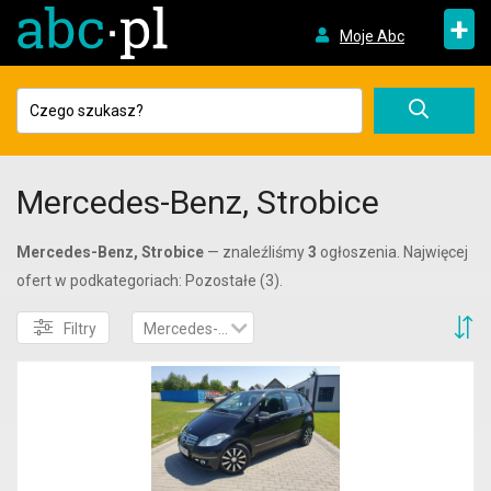
+
Moje Abc
Mercedes-Benz, Strobice
Mercedes-Benz, Strobice
— znaleźliśmy
3
ogłoszenia. Najwięcej
ofert w podkategoriach: Pozostałe (3).
S
Filtry
Mercedes-Benz