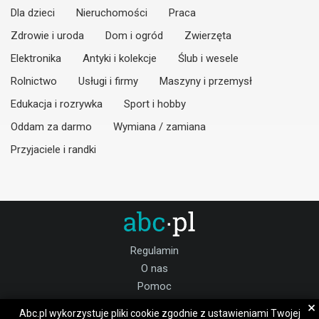
Dla dzieci
Nieruchomości
Praca
Zdrowie i uroda
Dom i ogród
Zwierzęta
Elektronika
Antyki i kolekcje
Ślub i wesele
Rolnictwo
Usługi i firmy
Maszyny i przemysł
Edukacja i rozrywka
Sport i hobby
Oddam za darmo
Wymiana / zamiana
Przyjaciele i randki
Regulamin
O nas
Pomoc
Kontakt
×
Abc.pl wykorzystuje pliki cookie zgodnie z ustawieniami Twojej