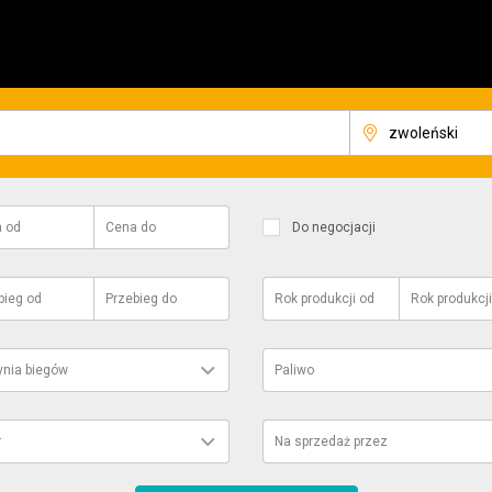
a
od
Cena
do
Do negocjacji
bieg
od
Przebieg
do
Rok produkcji
od
Rok produkcji
ynia biegów
Paliwo
r
Na sprzedaż przez