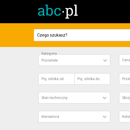
Kategoria
Cen
Pozostałe
Poj. silnika
od
Poj. silnika
do
Prze
Stan techniczny
Skrz
Kierownica
Kolo