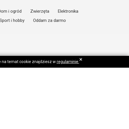
Dom i ogród
Zwierzęta
Elektronika
Sport i hobby
Oddam za darmo
×
je na temat cookie znajdziesz w
regulaminie.