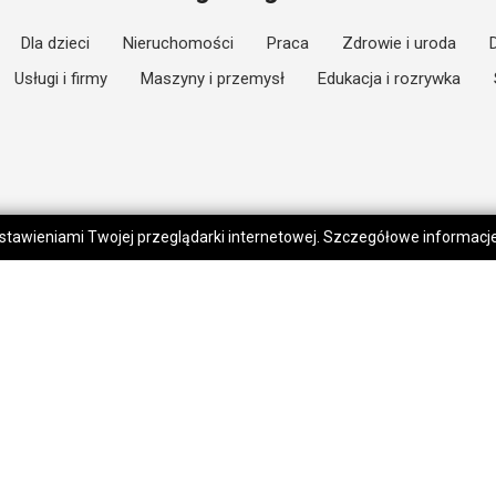
Dla dzieci
Nieruchomości
Praca
Zdrowie i uroda
Usługi i firmy
Maszyny i przemysł
Edukacja i rozrywka
 ustawieniami Twojej przeglądarki internetowej. Szczegółowe informac