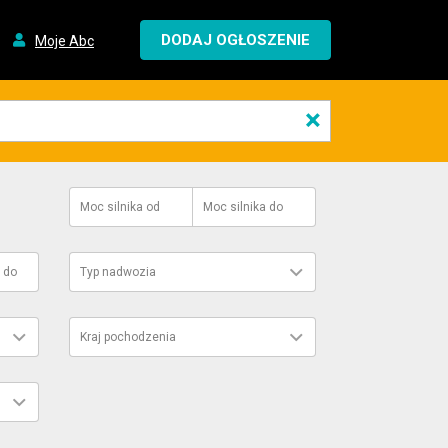
DODAJ OGŁOSZENIE
Moje Abc
×
Moc silnika
od
Moc silnika
do
do
Typ nadwozia
Kraj pochodzenia