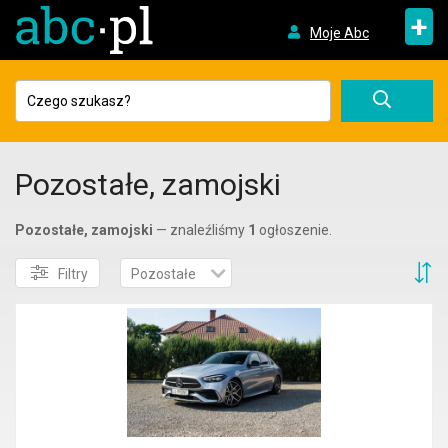
+
Moje Abc
Pozostałe, zamojski
Pozostałe, zamojski
— znaleźliśmy
1
ogłoszenie.
S
Filtry
Pozostałe