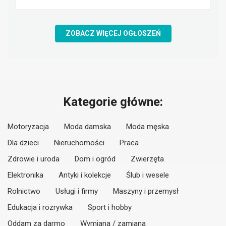
ZOBACZ WIĘCEJ OGŁOSZEŃ
Kategorie główne:
Motoryzacja
Moda damska
Moda męska
Dla dzieci
Nieruchomości
Praca
Zdrowie i uroda
Dom i ogród
Zwierzęta
Elektronika
Antyki i kolekcje
Ślub i wesele
Rolnictwo
Usługi i firmy
Maszyny i przemysł
Edukacja i rozrywka
Sport i hobby
Oddam za darmo
Wymiana / zamiana