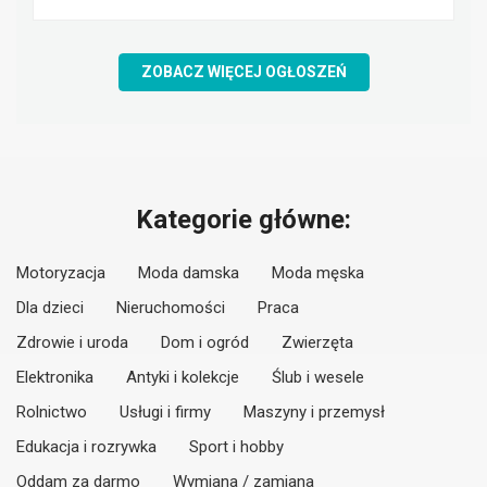
ZOBACZ WIĘCEJ OGŁOSZEŃ
Kategorie główne:
Motoryzacja
Moda damska
Moda męska
Dla dzieci
Nieruchomości
Praca
Zdrowie i uroda
Dom i ogród
Zwierzęta
Elektronika
Antyki i kolekcje
Ślub i wesele
Rolnictwo
Usługi i firmy
Maszyny i przemysł
Edukacja i rozrywka
Sport i hobby
Oddam za darmo
Wymiana / zamiana