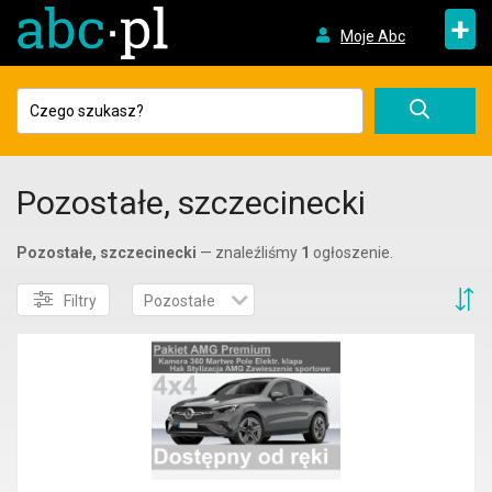
+
Moje Abc
Pozostałe, szczecinecki
Pozostałe, szczecinecki
— znaleźliśmy
1
ogłoszenie.
S
Filtry
Pozostałe