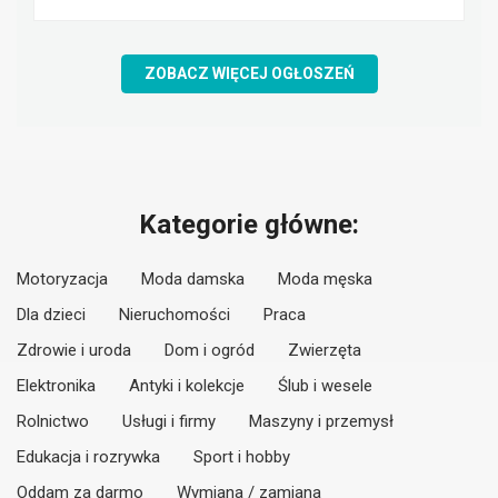
ZOBACZ WIĘCEJ OGŁOSZEŃ
Kategorie główne:
Motoryzacja
Moda damska
Moda męska
Dla dzieci
Nieruchomości
Praca
Zdrowie i uroda
Dom i ogród
Zwierzęta
Elektronika
Antyki i kolekcje
Ślub i wesele
Rolnictwo
Usługi i firmy
Maszyny i przemysł
Edukacja i rozrywka
Sport i hobby
Oddam za darmo
Wymiana / zamiana