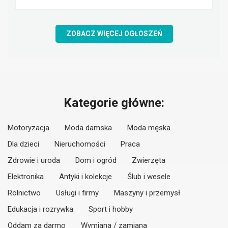
ZOBACZ WIĘCEJ OGŁOSZEŃ
Kategorie główne:
Motoryzacja
Moda damska
Moda męska
Dla dzieci
Nieruchomości
Praca
Zdrowie i uroda
Dom i ogród
Zwierzęta
Elektronika
Antyki i kolekcje
Ślub i wesele
Rolnictwo
Usługi i firmy
Maszyny i przemysł
Edukacja i rozrywka
Sport i hobby
Oddam za darmo
Wymiana / zamiana