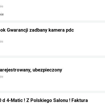
łe
kie
ok Gwarancji zadbany kamera pdc
łe
arejestrowany, ubezpieczony
łe
d 4-Matic ! Z Polskiego Salonu ! Faktura