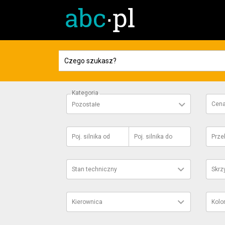
Kategoria
Cen
Pozostałe
Poj. silnika
od
Poj. silnika
do
Prze
Stan techniczny
Skrz
Kierownica
Kolo