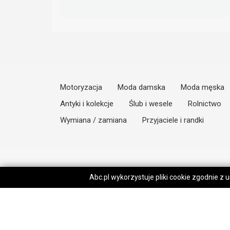
Motoryzacja
Moda damska
Moda męska
Antyki i kolekcje
Ślub i wesele
Rolnictwo
Wymiana / zamiana
Przyjaciele i randki
Abc.pl wykorzystuje pliki cookie zgodnie z