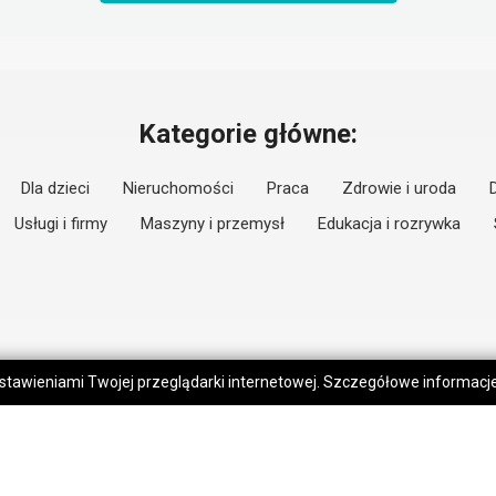
Kategorie główne:
Dla dzieci
Nieruchomości
Praca
Zdrowie i uroda
Usługi i firmy
Maszyny i przemysł
Edukacja i rozrywka
 ustawieniami Twojej przeglądarki internetowej. Szczegółowe informac