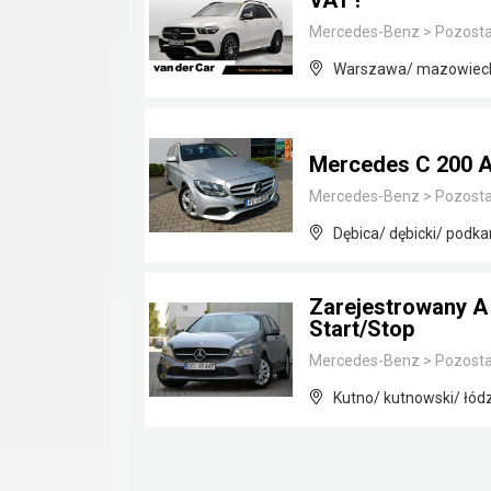
VAT !
Mercedes-Benz
>
Pozosta
Warszawa/ mazowiec
Mercedes C 200 A
Mercedes-Benz
>
Pozosta
Dębica/ dębicki/ podka
Zarejestrowany A 
Start/Stop
Mercedes-Benz
>
Pozosta
Kutno/ kutnowski/ łód