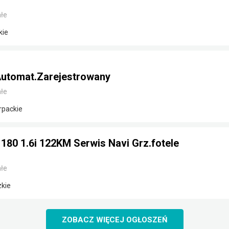
łe
kie
utomat.Zarejestrowany
łe
rpackie
180 1.6i 122KM Serwis Navi Grz.fotele
łe
zkie
ZOBACZ WIĘCEJ OGŁOSZEŃ