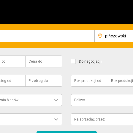
a
od
Cena
do
Do negocjacji
bieg
od
Przebieg
do
Rok produkcji
od
Rok produkcji
ynia biegów
Paliwo
r
Na sprzedaż przez