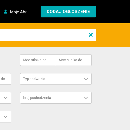
DODAJ OGŁOSZENIE
Moje Abc
×
Moc silnika
od
Moc silnika
do
do
Typ nadwozia
Kraj pochodzenia