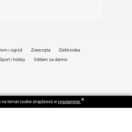
Dom i ogród
Zwierzęta
Elektronika
Sport i hobby
Oddam za darmo
×
je na temat cookie znajdziesz w
regulaminie.