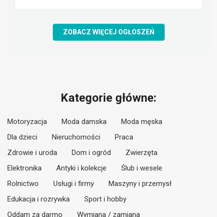
ZOBACZ WIĘCEJ OGŁOSZEŃ
Kategorie główne:
Motoryzacja
Moda damska
Moda męska
Dla dzieci
Nieruchomości
Praca
Zdrowie i uroda
Dom i ogród
Zwierzęta
Elektronika
Antyki i kolekcje
Ślub i wesele
Rolnictwo
Usługi i firmy
Maszyny i przemysł
Edukacja i rozrywka
Sport i hobby
Oddam za darmo
Wymiana / zamiana