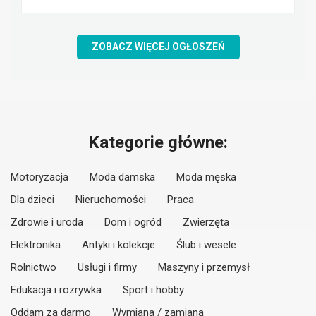
ZOBACZ WIĘCEJ OGŁOSZEŃ
Kategorie główne:
Motoryzacja
Moda damska
Moda męska
Dla dzieci
Nieruchomości
Praca
Zdrowie i uroda
Dom i ogród
Zwierzęta
Elektronika
Antyki i kolekcje
Ślub i wesele
Rolnictwo
Usługi i firmy
Maszyny i przemysł
Edukacja i rozrywka
Sport i hobby
Oddam za darmo
Wymiana / zamiana