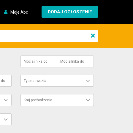
DODAJ OGŁOSZENIE
Moje Abc
×
Moc silnika
od
Moc silnika
do
do
Typ nadwozia
Kraj pochodzenia