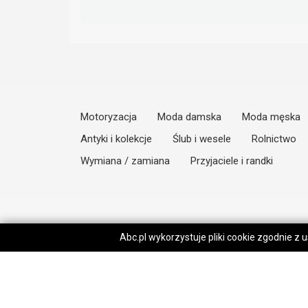
Motoryzacja
Moda damska
Moda męska
Antyki i kolekcje
Ślub i wesele
Rolnictwo
Wymiana / zamiana
Przyjaciele i randki
Abc.pl wykorzystuje pliki cookie zgodnie z