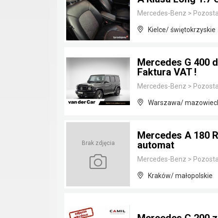
Mercedes-Benz
>
Pozosta
Kielce/ świętokrzyskie
Mercedes G 400 d
Faktura VAT !
Mercedes-Benz
>
Pozosta
Warszawa/ mazowiec
Mercedes A 180 R
automat
Brak zdjęcia
Mercedes-Benz
>
Pozosta
Kraków/ małopolskie