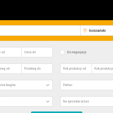
a
od
Cena
do
Do negocjacji
bieg
od
Przebieg
do
Rok produkcji
od
Rok produkcji
ynia biegów
Paliwo
r
Na sprzedaż przez