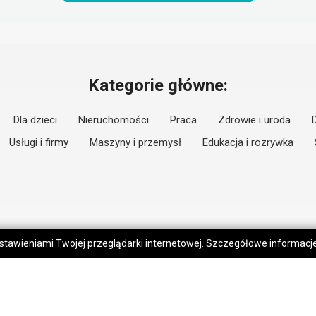
Kategorie główne:
Dla dzieci
Nieruchomości
Praca
Zdrowie i uroda
Usługi i firmy
Maszyny i przemysł
Edukacja i rozrywka
 ustawieniami Twojej przeglądarki internetowej. Szczegółowe informac