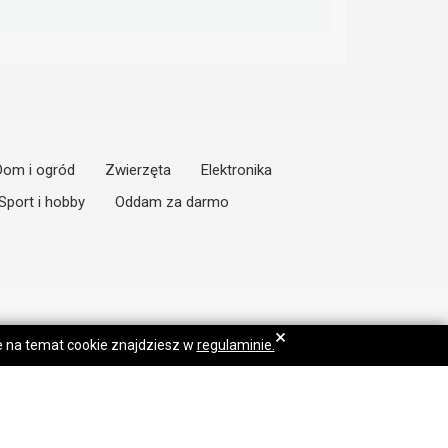
Dom i ogród
Zwierzęta
Elektronika
Sport i hobby
Oddam za darmo
×
je na temat cookie znajdziesz w
regulaminie.