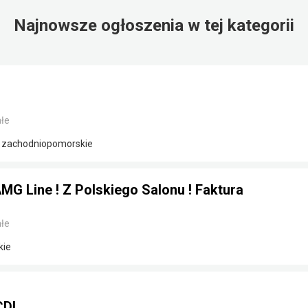
Najnowsze ogłoszenia w tej kategorii
łe
/ zachodniopomorskie
G Line ! Z Polskiego Salonu ! Faktura
łe
kie
CDI