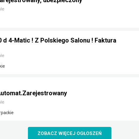
arejestrowany, ubezpieczony
łe
d 4-Matic ! Z Polskiego Salonu ! Faktura
łe
kie
utomat.Zarejestrowany
łe
rpackie
ZOBACZ WIĘCEJ OGŁOSZEŃ