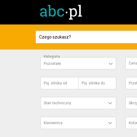
Kategoria
Cen
Pozostałe
Poj. silnika
od
Poj. silnika
do
Prze
Stan techniczny
Skrz
Kierownica
Kolo