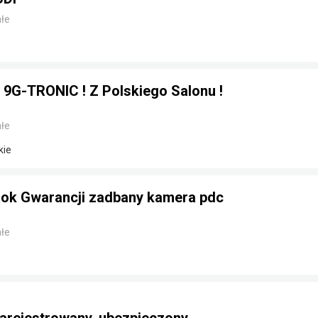
łe
 9G-TRONIC ! Z Polskiego Salonu !
łe
kie
ok Gwarancji zadbany kamera pdc
łe