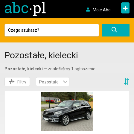
+
Moje Abc
Pozostałe, kielecki
Pozostałe, kielecki
— znaleźliśmy
1
ogłoszenie.
S
Filtry
Pozostałe