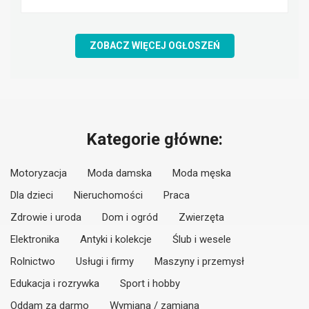
ZOBACZ WIĘCEJ OGŁOSZEŃ
Kategorie główne:
Motoryzacja
Moda damska
Moda męska
Dla dzieci
Nieruchomości
Praca
Zdrowie i uroda
Dom i ogród
Zwierzęta
Elektronika
Antyki i kolekcje
Ślub i wesele
Rolnictwo
Usługi i firmy
Maszyny i przemysł
Edukacja i rozrywka
Sport i hobby
Oddam za darmo
Wymiana / zamiana