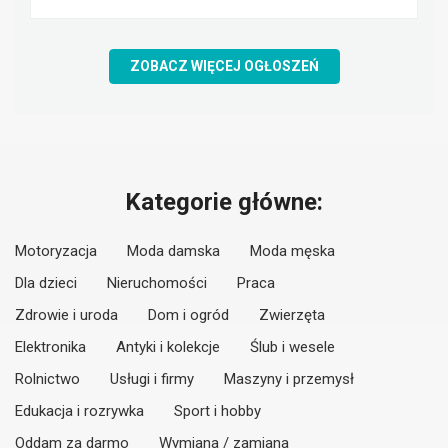
ZOBACZ WIĘCEJ OGŁOSZEŃ
Kategorie główne:
Motoryzacja
Moda damska
Moda męska
Dla dzieci
Nieruchomości
Praca
Zdrowie i uroda
Dom i ogród
Zwierzęta
Elektronika
Antyki i kolekcje
Ślub i wesele
Rolnictwo
Usługi i firmy
Maszyny i przemysł
Edukacja i rozrywka
Sport i hobby
Oddam za darmo
Wymiana / zamiana