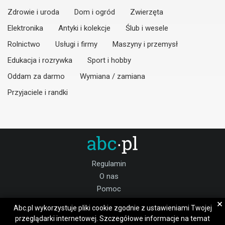
Zdrowie i uroda
Dom i ogród
Zwierzęta
Elektronika
Antyki i kolekcje
Ślub i wesele
Rolnictwo
Usługi i firmy
Maszyny i przemysł
Edukacja i rozrywka
Sport i hobby
Oddam za darmo
Wymiana / zamiana
Przyjaciele i randki
Regulamin
O nas
Pomoc
Kontakt
×
Abc.pl wykorzystuje pliki cookie zgodnie z ustawieniami Twojej
Praca garwoliński
przeglądarki internetowej. Szczegółowe informacje na temat