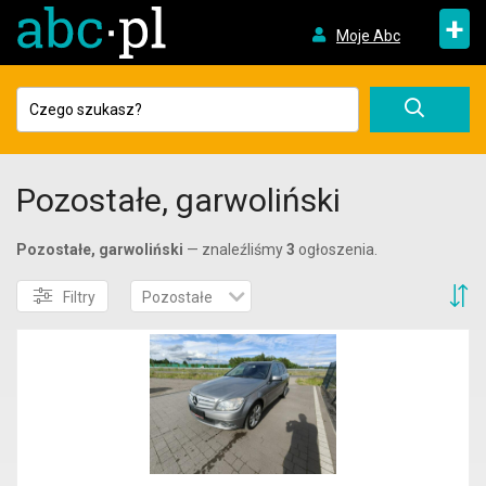
+
Moje Abc
Pozostałe, garwoliński
Pozostałe, garwoliński
— znaleźliśmy
3
ogłoszenia.
S
Filtry
Pozostałe