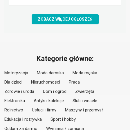
ZOBACZ WIĘCEJ OGŁOSZEŃ
Kategorie główne:
Motoryzacja
Moda damska
Moda męska
Dla dzieci
Nieruchomości
Praca
Zdrowie i uroda
Dom i ogród
Zwierzęta
Elektronika
Antyki i kolekcje
Ślub i wesele
Rolnictwo
Usługi i firmy
Maszyny i przemysł
Edukacja i rozrywka
Sport i hobby
Oddam za darmo
Wymiana / zamiana