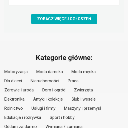
ZOBACZ WIĘCEJ OGŁOSZEŃ
Kategorie główne:
Motoryzacja
Moda damska
Moda męska
Dla dzieci
Nieruchomości
Praca
Zdrowie i uroda
Dom i ogród
Zwierzęta
Elektronika
Antyki i kolekcje
Ślub i wesele
Rolnictwo
Usługi i firmy
Maszyny i przemysł
Edukacja i rozrywka
Sport i hobby
Oddam za darmo
Wymiana / zamiana