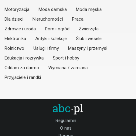
Motoryzacja
Moda damska
Moda męska
Dla dzieci
Nieruchomości
Praca
Zdrowie i uroda
Dom i ogród
Zwierzęta
Elektronika
Antyki i kolekcje
Ślub i wesele
Rolnictwo
Usługi i firmy
Maszyny i przemysł
Edukacja i rozrywka
Sport i hobby
Oddam za darmo
Wymiana / zamiana
Przyjaciele i randki
Regulamin
O nas
Pomoc