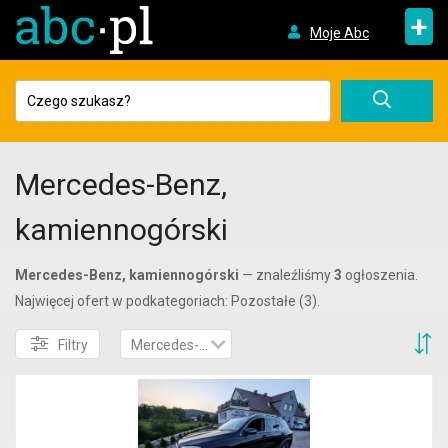
+
Moje Abc
Mercedes-Benz,
kamiennogórski
Mercedes-Benz, kamiennogórski
— znaleźliśmy
3
ogłoszenia.
Najwięcej ofert w podkategoriach: Pozostałe (3).
S
Filtry
Mercedes-Benz