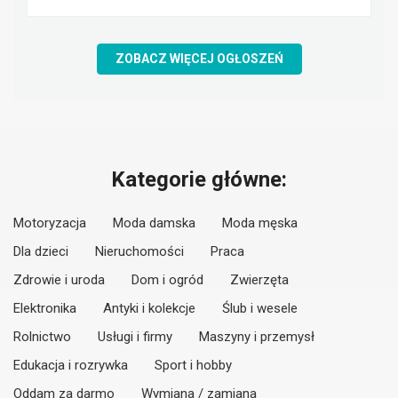
ZOBACZ WIĘCEJ OGŁOSZEŃ
Kategorie główne:
Motoryzacja
Moda damska
Moda męska
Dla dzieci
Nieruchomości
Praca
Zdrowie i uroda
Dom i ogród
Zwierzęta
Elektronika
Antyki i kolekcje
Ślub i wesele
Rolnictwo
Usługi i firmy
Maszyny i przemysł
Edukacja i rozrywka
Sport i hobby
Oddam za darmo
Wymiana / zamiana