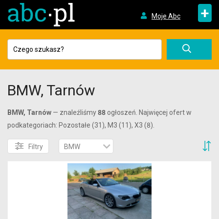
+
Moje Abc
BMW, Tarnów
BMW, Tarnów
— znaleźliśmy
88
ogłoszeń. Najwięcej ofert w
podkategoriach: Pozostałe (31), M3 (11), X3 (8).
S
Filtry
BMW