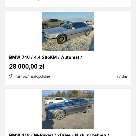
BMW 740 / 4.4 286KM / Automat /
28 000,00 zł
Tarnów/ małopolskie
77 dni
BMW 418 / M-Pakiet / xDrive / Niski przebieg /