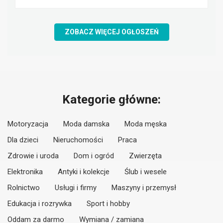
ZOBACZ WIĘCEJ OGŁOSZEŃ
Kategorie główne:
Motoryzacja
Moda damska
Moda męska
Dla dzieci
Nieruchomości
Praca
Zdrowie i uroda
Dom i ogród
Zwierzęta
Elektronika
Antyki i kolekcje
Ślub i wesele
Rolnictwo
Usługi i firmy
Maszyny i przemysł
Edukacja i rozrywka
Sport i hobby
Oddam za darmo
Wymiana / zamiana