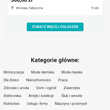
300,00 zł
Wrocław, Fabryczna
15 dni
ZOBACZ WIĘCEJ OGŁOSZEŃ
Kategorie główne:
Motoryzacja
Moda damska
Moda męska
Dla dzieci
Nieruchomości
Praca
Zdrowie i uroda
Dom i ogród
Zwierzęta
Elektronika
Antyki i kolekcje
Ślub i wesele
Rolnictwo
Usługi i firmy
Maszyny i przemysł