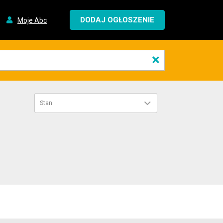
DODAJ OGŁOSZENIE
Moje Abc
×
Stan