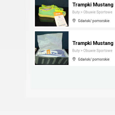
Trampki Mustan
Buty
>
Obuwie Sportowe
Gdańsk/ pomorskie
Trampki Mustan
Buty
>
Obuwie Sportowe
Gdańsk/ pomorskie