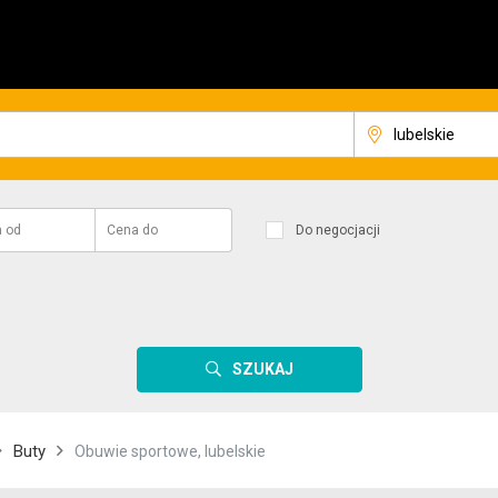
a
od
Cena
do
Do negocjacji
SZUKAJ
Buty
Obuwie sportowe, lubelskie