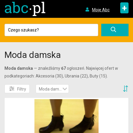
+
Moje Abc
Moda damska
Moda damska
— znaleźliśmy
67
ogłoszeń. Najwięcej ofert w
podkategoriach: Akcesoria (30), Ubrania (22), Buty (15).
S
Filtry
Moda damska