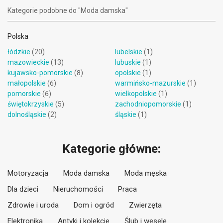
Kategorie podobne do "Moda damska"
Polska
łódzkie
(20)
lubelskie
(1)
mazowieckie
(13)
lubuskie
(1)
kujawsko-pomorskie
(8)
opolskie
(1)
małopolskie
(6)
warmińsko-mazurskie
(1)
pomorskie
(6)
wielkopolskie
(1)
świętokrzyskie
(5)
zachodniopomorskie
(1)
dolnośląskie
(2)
śląskie
(1)
Kategorie główne:
Motoryzacja
Moda damska
Moda męska
Dla dzieci
Nieruchomości
Praca
Zdrowie i uroda
Dom i ogród
Zwierzęta
Elektronika
Antyki i kolekcje
Ślub i wesele