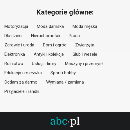
Kategorie główne:
Motoryzacja
Moda damska
Moda męska
Dla dzieci
Nieruchomości
Praca
Zdrowie i uroda
Dom i ogród
Zwierzęta
Elektronika
Antyki i kolekcje
Ślub i wesele
Rolnictwo
Usługi i firmy
Maszyny i przemysł
Edukacja i rozrywka
Sport i hobby
Oddam za darmo
Wymiana / zamiana
Przyjaciele i randki