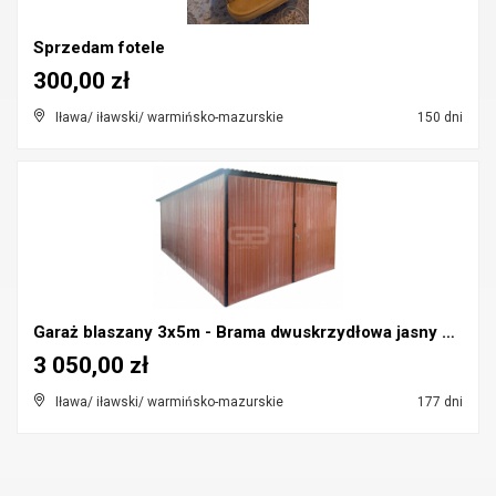
Sprzedam fotele
300,00 zł
Iława/ iławski/ warmińsko-mazurskie
150 dni
Garaż blaszany 3x5m - Brama dwuskrzydłowa jasny br...
3 050,00 zł
Iława/ iławski/ warmińsko-mazurskie
177 dni