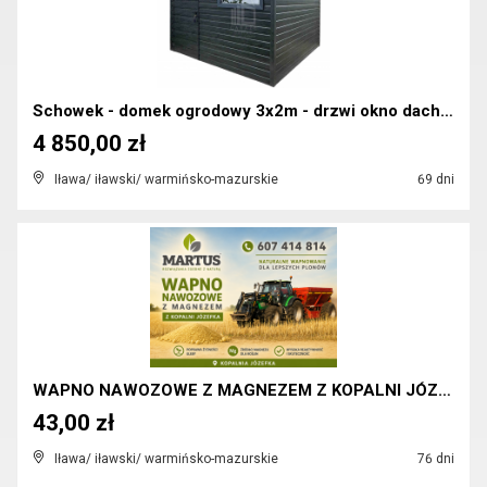
Schowek - domek ogrodowy 3x2m - drzwi okno dach ...
4 850,00 zł
Iława/ iławski/ warmińsko-mazurskie
69 dni
WAPNO NAWOZOWE Z MAGNEZEM Z KOPALNI JÓZEFKA
43,00 zł
Iława/ iławski/ warmińsko-mazurskie
76 dni