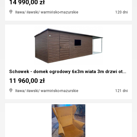
14 990,00 zł
Iława/ iławski/ warmińsko-mazurskie
120 dni
Schowek - domek ogrodowy 6x3m wiata 3m drzwi otwór...
11 960,00 zł
Iława/ iławski/ warmińsko-mazurskie
121 dni