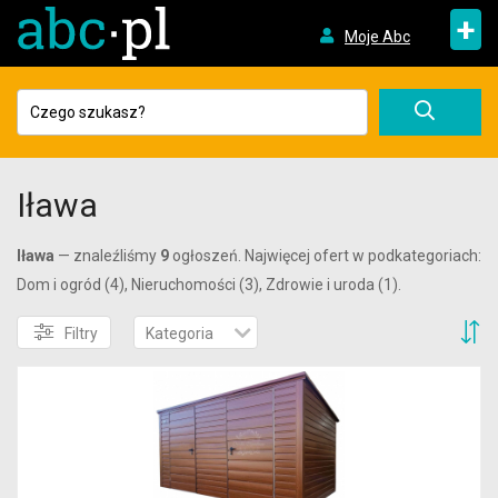
+
Moje Abc
Iława
Iława
— znaleźliśmy
9
ogłoszeń. Najwięcej ofert w podkategoriach:
Dom i ogród (4), Nieruchomości (3), Zdrowie i uroda (1).
S
Filtry
Kategoria