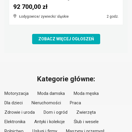
92 700,00 zł
Łodygowice/ żywiecki/ śląskie
2 godz.
ZOBACZ WIĘCEJ OGŁOSZEŃ
Kategorie główne:
Motoryzacja
Moda damska
Moda męska
Dla dzieci
Nieruchomości
Praca
Zdrowie i uroda
Dom i ogród
Zwierzęta
Elektronika
Antyki i kolekcje
Ślub i wesele
Rolnictwo
Usługi i firmy
Maszyny i przemysł