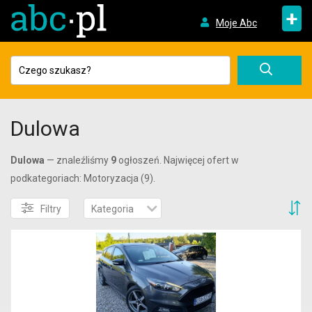
+
Moje Abc
Dulowa
Dulowa
— znaleźliśmy
9
ogłoszeń. Najwięcej ofert w
podkategoriach: Motoryzacja (9).
S
Filtry
Kategoria