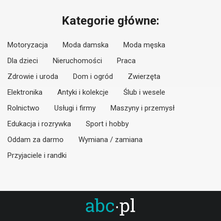
Kategorie główne:
Motoryzacja
Moda damska
Moda męska
Dla dzieci
Nieruchomości
Praca
Zdrowie i uroda
Dom i ogród
Zwierzęta
Elektronika
Antyki i kolekcje
Ślub i wesele
Rolnictwo
Usługi i firmy
Maszyny i przemysł
Edukacja i rozrywka
Sport i hobby
Oddam za darmo
Wymiana / zamiana
Przyjaciele i randki