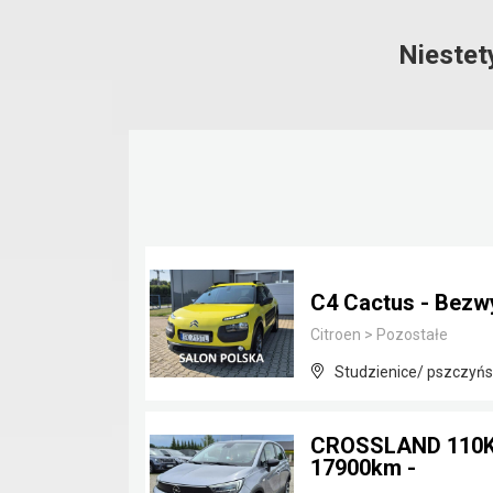
Niestet
C4 Cactus - Bezw
Citroen
>
Pozostałe
Studzienice/ pszczyńsk
CROSSLAND 110KM
17900km -