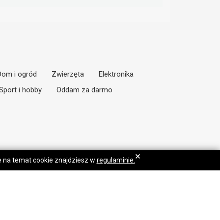
Dom i ogród
Zwierzęta
Elektronika
Sport i hobby
Oddam za darmo
×
je na temat cookie znajdziesz w
regulaminie.
Praca Dłoń
Dołącz do nas: