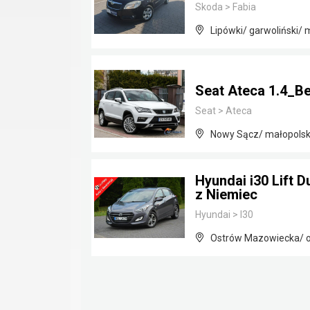
Skoda
>
Fabia
Lipówki/ garwoliński/
Seat Ateca 1.4_
Seat
>
Ateca
Nowy Sącz/ małopolsk
Hyundai i30 Lift 
z Niemiec
Hyundai
>
I30
Ostrów Mazowiecka/ o