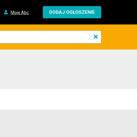
DODAJ OGŁOSZENIE
Moje Abc
×