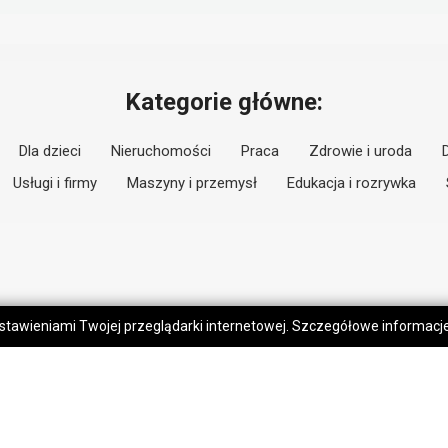
Kategorie główne:
Dla dzieci
Nieruchomości
Praca
Zdrowie i uroda
Usługi i firmy
Maszyny i przemysł
Edukacja i rozrywka
 ustawieniami Twojej przeglądarki internetowej. Szczegółowe informac
moc
Kontakt