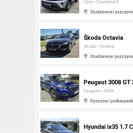
Opel
>
Crossland X
Studzienice/ pszczyńsk
Škoda Octavia
Skoda
>
Octavia
Studzienice/ pszczyńsk
Peugeot 3008 GT 
Peugeot
>
3008
Rzeszów/ podkarpack
Hyundai ix35 1.7 