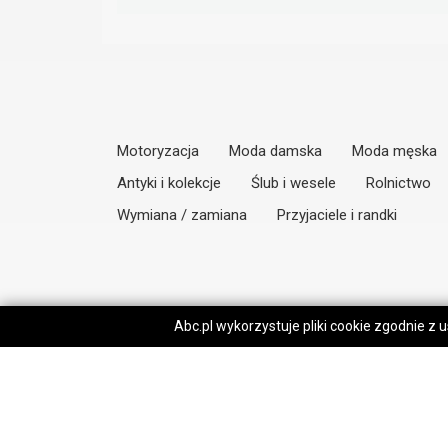
Motoryzacja
Moda damska
Moda męska
Antyki i kolekcje
Ślub i wesele
Rolnictwo
Wymiana / zamiana
Przyjaciele i randki
Abc.pl wykorzystuje pliki cookie zgodnie z
Regulamin
O nas
Po