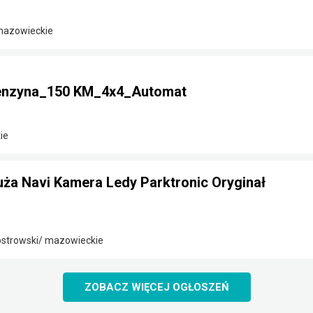
 mazowieckie
Benzyna_150 KM_4x4_Automat
ie
Duża Navi Kamera Ledy Parktronic Oryginał
strowski/ mazowieckie
ZOBACZ WIĘCEJ OGŁOSZEŃ