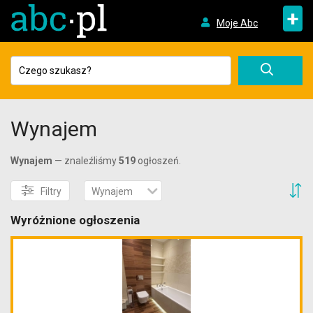
+
Moje Abc
Wynajem
Wynajem
— znaleźliśmy
519
ogłoszeń.
S
Filtry
Wynajem
Wyróżnione ogłoszenia