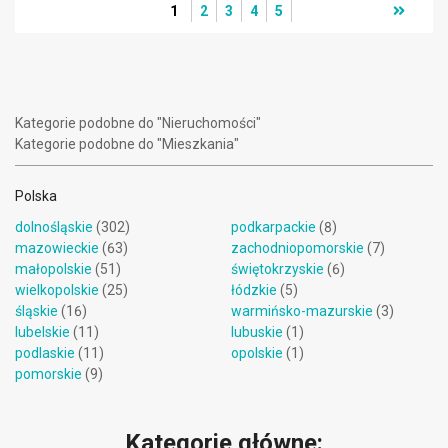
1
2
3
4
5
Kategorie podobne do "Nieruchomości"
Kategorie podobne do "Mieszkania"
Polska
dolnośląskie
(302)
podkarpackie
(8)
mazowieckie
(63)
zachodniopomorskie
(7)
małopolskie
(51)
świętokrzyskie
(6)
wielkopolskie
(25)
łódzkie
(5)
śląskie
(16)
warmińsko-mazurskie
(3)
lubelskie
(11)
lubuskie
(1)
podlaskie
(11)
opolskie
(1)
pomorskie
(9)
Kategorie główne: