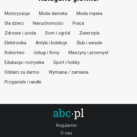
Motoryzacja
Moda damska
Moda męska
Dla dzieci
Nieruchomości
Praca
Zdrowie i uroda
Dom i ogród
Zwierzęta
Elektronika
Antyki i kolekcje
Ślub i wesele
Rolnictwo
Usługi i firmy
Maszyny i przemysł
Edukacja i rozrywka
Sport i hobby
Oddam za darmo
Wymiana / zamiana
Przyjaciele i randki
Regulamin
O nas