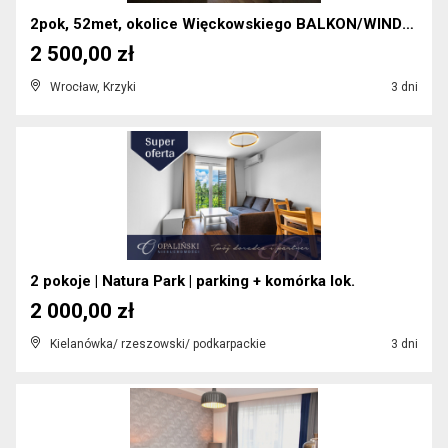
2pok, 52met, okolice Więckowskiego BALKON/WINDA/PA...
2 500,00 zł
Wrocław, Krzyki
3 dni
2 pokoje | Natura Park | parking + komórka lok.
2 000,00 zł
Kielanówka/ rzeszowski/ podkarpackie
3 dni