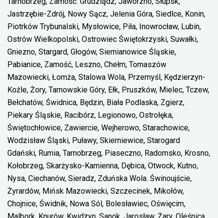
Tarnobrzeg, Zamość. Grudziądz, Jaworzno, Słupsk,
Jastrzębie-Zdrój, Nowy Sącz, Jelenia Góra, Siedlce, Konin,
Piotrków Trybunalski, Mysłowice, Piła, Inowrocław, Lubin,
Ostrów Wielkopolski, Ostrowiec Świętokrzyski, Suwałki,
Gniezno, Stargard, Głogów, Siemianowice Śląskie,
Pabianice, Zamość, Leszno, Chełm, Tomaszów
Mazowiecki, Łomża, Stalowa Wola, Przemyśl, Kędzierzyn-
Koźle, Żory, Tarnowskie Góry, Ełk, Pruszków, Mielec, Tczew,
Bełchatów, Świdnica, Będzin, Biała Podlaska, Zgierz,
Piekary Śląskie, Racibórz, Legionowo, Ostrołęka,
Świętochłowice, Zawiercie, Wejherowo, Starachowice,
Wodzisław Śląski, Puławy, Skierniewice, Starogard
Gdański, Rumia, Tarnobrzeg, Piaseczno, Radomsko, Krosno,
Kołobrzeg, Skarżysko-Kamienna, Dębica, Otwock, Kutno,
Nysa, Ciechanów, Sieradz, Zduńska Wola. Świnoujście,
Żyrardów, Mińsk Mazowiecki, Szczecinek, Mikołów,
Chojnice, Świdnik, Nowa Sól, Bolesławiec, Oświęcim,
Malbork, Knurów, Kwidzyn, Sanok, Jarosław, Żary, Oleśnica,