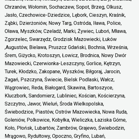
Chrzanów, Wołomin, Sochaczew, Sopot, Brzeg, Olkusz,
Jasło, Czechowice-Dziedzice, Lębork, Cieszyn, Kraśnik,
Ząbki, Dzierżoniów, Nowy Targ, Ostróda, Iława, Police,
Oława, Myszków, Czeladź, Marki, Żywiec, Luboń, Mława,
Zgorzelec, Swarzędz, Grodzisk Mazowiecki, Łuków
,Augustów, Bielawa, Pruszcz Gdański, Bochnia, Września,
Śrem, Giżycko, Krotoszyn, Łowicz, Brodnica, Nowy Dwór
Mazowiecki, Czerwionka-Leszczyny, Gorlice, Kętrzyn,
Turek, Kłodzko, Zakopane, Wyszków, Biłgoraj, Jarocin,
Żagań, Pszczyna, Świecie, Bielsk Podlaski, Wałcz,
Wągrowiec, Reda, Białogard, Skawina, Bartoszyce,
Kluczbork, Sandomierz, Lubliniec, Kościan, Kościerzyna,
Szczytno, Jawor, Wieluń, Środa Wielkopolska,
Świebodzice, Piastów, Ostrów Mazowiecka, Nowa Ruda,
Goleniów, Polkowice, Kobyłka, Wieliczka, Łaziska Górne,
Koło, Płońsk, Lubartów, Zambrów, Grajewo, Świebodzin,
Mrągowo, Rydułtowy, Opoczno, Gryfino, Lubań,