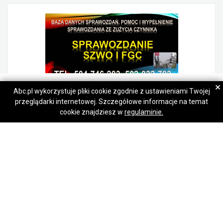
Bartłomiej
Bartłomiej
×
Abc.pl wykorzystuje pliki cookie zgodnie z ustawieniami Twojej
przeglądarki internetowej. Szczegółowe informacje na temat
Napisz wiadomość
Napisz wiadomość
Sprawozdanie SZWO i FGC, tel. 504-746-203, do Bazy Danych Sprawozdań.
cookie znajdziesz w
regulaminie.
Psie Pole