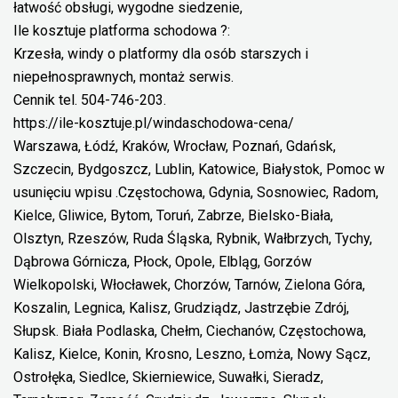
łatwość obsługi, wygodne siedzenie,
Ile kosztuje platforma schodowa ?:
Krzesła, windy o platformy dla osób starszych i
niepełnosprawnych, montaż serwis.
Cennik tel. 504-746-203.
https://ile-kosztuje.pl/windaschodowa-cena/
Warszawa, Łódź, Kraków, Wrocław, Poznań, Gdańsk,
Szczecin, Bydgoszcz, Lublin, Katowice, Białystok, Pomoc w
usunięciu wpisu .Częstochowa, Gdynia, Sosnowiec, Radom,
Kielce, Gliwice, Bytom, Toruń, Zabrze, Bielsko-Biała,
Olsztyn, Rzeszów, Ruda Śląska, Rybnik, Wałbrzych, Tychy,
Dąbrowa Górnicza, Płock, Opole, Elbląg, Gorzów
Wielkopolski, Włocławek, Chorzów, Tarnów, Zielona Góra,
Koszalin, Legnica, Kalisz, Grudziądz, Jastrzębie Zdrój,
Słupsk. Biała Podlaska, Chełm, Ciechanów, Częstochowa,
Kalisz, Kielce, Konin, Krosno, Leszno, Łomża, Nowy Sącz,
Ostrołęka, Siedlce, Skierniewice, Suwałki, Sieradz,