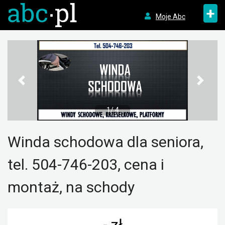
+
Moje Abc
1/ 4
Winda schodowa dla seniora,
tel. 504-746-203, cena i
montaż, na schody
- zł