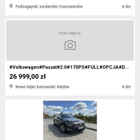
Podzagajnik/ zwoleński/ mazowieckie
8 dni
Brak zdjęcia
#Volkswagen#Passat#2.0#170PS#FULL#OPCJA#DSG#ACC#WE...
26 999,00 zł
Nowe Sójki/ kutnowski/ łódzkie
8 dni