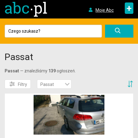
+
Moje Abc
Passat
Passat
— znaleźliśmy
139
ogłoszeń.
S
Filtry
Passat