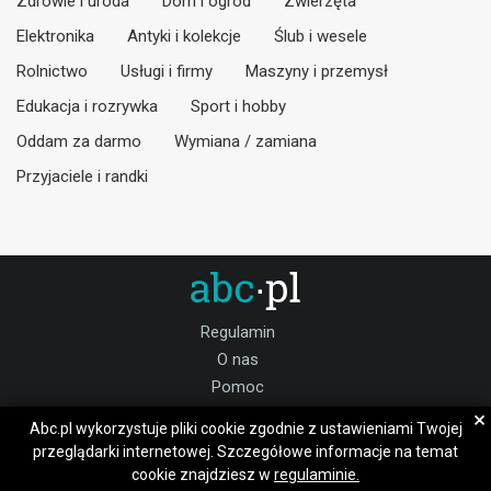
Zdrowie i uroda
Dom i ogród
Zwierzęta
Elektronika
Antyki i kolekcje
Ślub i wesele
Rolnictwo
Usługi i firmy
Maszyny i przemysł
Edukacja i rozrywka
Sport i hobby
Oddam za darmo
Wymiana / zamiana
Przyjaciele i randki
Regulamin
O nas
Pomoc
Kontakt
×
Abc.pl wykorzystuje pliki cookie zgodnie z ustawieniami Twojej
Praca
przeglądarki internetowej. Szczegółowe informacje na temat
cookie znajdziesz w
regulaminie.
Dołącz do nas: