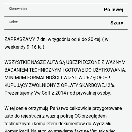
Kierownica:
Po lewej
Kolor:
Szary
ZAPRASZAMY. 7 dni w tygodniu od 8 do 20-tej. ( w
weekendy 9-16 ta )
WSZYSTKIE NASZE AUTA SĄ UBEZPIECZONE Z WAŻNYM
BADANIEM TECHNICZNYM I GOTOWE DO UŻYTKOWANIA.
MINIMUM FORMALNOŚCI I WIZYT W URZĘDACH !
KUPUJĄCY ZWOLNIONY Z OPŁATY SKARBOWEJ 2%.
Prezentujemy Vw Golf z 2014 r od prywatnej osoby.
W tej cenie otrzymują Państwo całkowicie przygotowane
auto do rejestracji z ważną polisą OC,przeglądem
technicznym i kompletem dokumentów do Wydziału
Komunikacji. Na auto wystawiamy fakturę Vat, tak więc