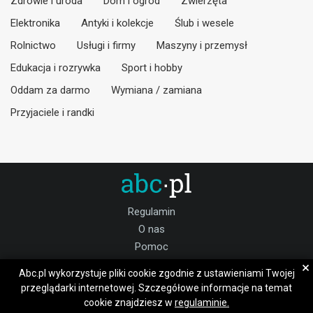
Zdrowie i uroda
Dom i ogród
Zwierzęta
Elektronika
Antyki i kolekcje
Ślub i wesele
Rolnictwo
Usługi i firmy
Maszyny i przemysł
Edukacja i rozrywka
Sport i hobby
Oddam za darmo
Wymiana / zamiana
Przyjaciele i randki
Regulamin
O nas
Pomoc
Kontakt
×
Abc.pl wykorzystuje pliki cookie zgodnie z ustawieniami Twojej
Praca
przeglądarki internetowej. Szczegółowe informacje na temat
cookie znajdziesz w
regulaminie.
Dołącz do nas: