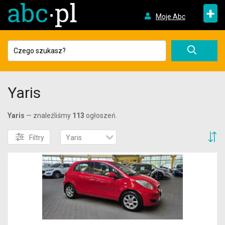
+
Moje Abc
Yaris
Yaris
— znaleźliśmy
113
ogłoszeń.
S
Filtry
Yaris