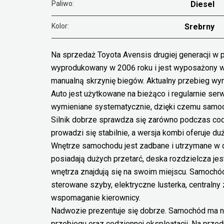
Paliwo:
Diesel
Kolor:
Srebrny
Na sprzedaż Toyota Avensis drugiej generacji w 
wyprodukowany w 2006 roku i jest wyposażony w
manualną skrzynię biegów. Aktualny przebieg wy
Auto jest użytkowane na bieżąco i regularnie ser
wymieniane systematycznie, dzięki czemu samoc
Silnik dobrze sprawdza się zarówno podczas codzi
prowadzi się stabilnie, a wersja kombi oferuje d
Wnętrze samochodu jest zadbane i utrzymane w do
posiadają dużych przetarć, deska rozdzielcza je
wnętrza znajdują się na swoim miejscu. Samochód
sterowane szyby, elektryczne lusterka, centralny
wspomaganie kierownicy.
Nadwozie prezentuje się dobrze. Samochód ma no
przebiegu oraz codziennej eksploatacji. Na prze