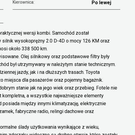
Kierownica:
Po lewej
praktycznej wersji kombi. Samochód został
 silnik wysokoprężny 2.0 D-4D o mocy 126 KM oraz
nosi około 338 500 km.
wisowane. Olej silnikowy oraz podstawowe filtry były
hód był utrzymywany w należytym stanie technicznym.
ennej jazdy, jak i na dłuższych trasach. Toyota
użo miejsca dla pasażerów oraz pojemny bagażnik.
brym stanie jak na jego wiek oraz przebieg. Fotele nie
st kompletna, a wszystkie najważniejsze elementy
 posiada między innymi klimatyzację, elektrycznie
 zamek, fabryczne radio, relingi dachowe oraz
rmalne ślady użytkowania wynikające z wieku,
dnim zderzaku widoczne są drobne otarcia, które zostały