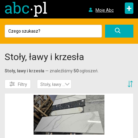
+
Moje Abc
Stoły, ławy i krzesła
Stoły, ławy i krzesła
— znaleźliśmy
50
ogłoszeń.
S
Filtry
Stoły, ławy i krzesła