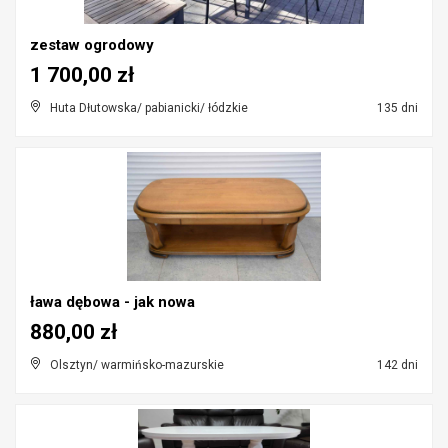
zestaw ogrodowy
1 700,00 zł
Huta Dłutowska/ pabianicki/ łódzkie
135 dni
ława dębowa - jak nowa
880,00 zł
Olsztyn/ warmińsko-mazurskie
142 dni