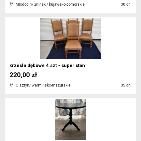
Młodocin/ żniński/ kujawsko-pomorskie
30 dni
krzesła dębowe 4 szt - super stan
220,00 zł
Olsztyn/ warmińsko-mazurskie
35 dni