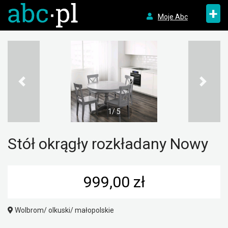
+
Moje Abc
1/ 5
Stół okrągły rozkładany Nowy
999,00 zł
Wolbrom/ olkuski/ małopolskie