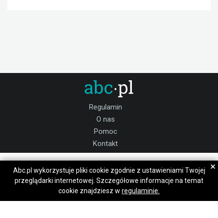
Regulamin
O nas
Pomoc
Kontakt
Praca Wolbrom
Max
Max
×
Abc.pl wykorzystuje pliki cookie zgodnie z ustawieniami Twojej
Dołącz do nas:
przeglądarki internetowej. Szczegółowe informacje na temat
Napisz wiadomość
Napisz wiadomość
cookie znajdziesz w
regulaminie.