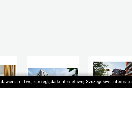
 ustawieniami Twojej przeglądarki internetowej. Szczegółowe informac
Mieszkanie na sprzedaż Poznań Jeżyce
Sprzedaż przytulnej kawalerki. 0% prowizji
Sp