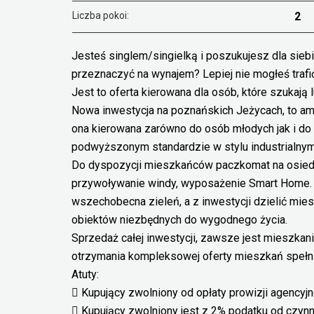
Liczba pokoi:
2
Jesteś singlem/singielką i poszukujesz dla sieb
przeznaczyć na wynajem? Lepiej nie mogłeś trafić!
Jest to oferta kierowana dla osób, które szukaj
Nowa inwestycja na poznańskich Jeżycach, to am
ona kierowana zarówno do osób młodych jak i do
podwyższonym standardzie w stylu industrialnym
Do dyspozycji mieszkańców paczkomat na osied
przywoływanie windy, wyposażenie Smart Home. C
wszechobecna zieleń, a z inwestycji dzielić mi
obiektów niezbędnych do wygodnego życia.
Sprzedaż całej inwestycji, zawsze jest mieszkani
otrzymania kompleksowej oferty mieszkań spełni
Atuty:
 Kupujący zwolniony od opłaty prowizji agencyjne
 Kupujący zwolniony jest z 2% podatku od czyn