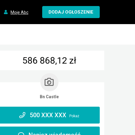
DODAJ OGŁOSZENIE
Moje Abc
586 868,12 zł
Bn Castle
500 XXX XXX
Pokaż