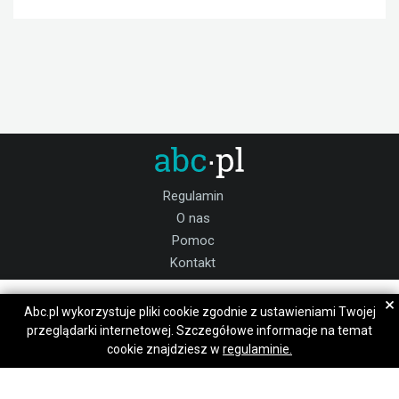
Regulamin
O nas
Pomoc
Kontakt
Praca Bytom
Bonia
Bonia
×
Abc.pl wykorzystuje pliki cookie zgodnie z ustawieniami Twojej
Dołącz do nas:
przeglądarki internetowej. Szczegółowe informacje na temat
Napisz wiadomość
Napisz wiadomość
cookie znajdziesz w
regulaminie.