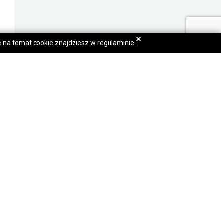
×
je na temat cookie znajdziesz w
regulaminie.
Olej rzepakowy nierafinowany do 300 PPM
Praca Dąbrówki
Dołącz do nas: