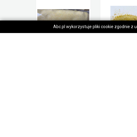
Abc.pl wykorzystuje pliki cookie zgodnie z
Mąka kukurydziana gruboziarnista
1,00 zł
1,00 zł
Dąbrówki
Dąbrówki
Regulamin
O nas
Po