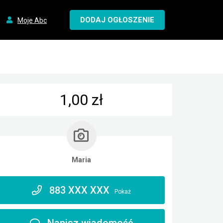
DODAJ OGŁOSZENIE
Moje Abc
1,00 zł
Maria
883 XXX XXX
Pokaż