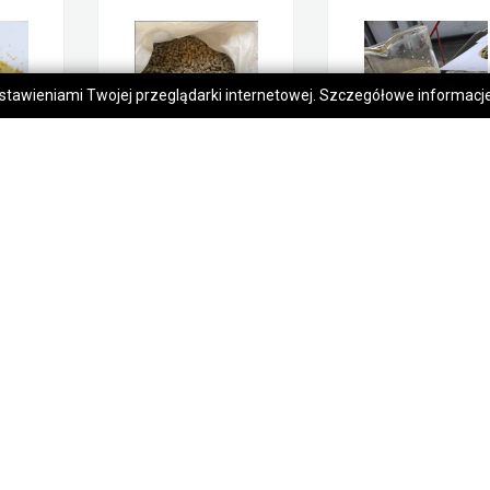
 ustawieniami Twojej przeglądarki internetowej. Szczegółowe informac
Makuch sojowy NON GMO
Mieszanka paszowa dla ryb
1,00 zł
1 040,00 zł
Dąbrówki
Dąbrówki
moc
Kontakt