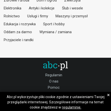
Zdrowie i uroda
Dom i ogród
Zwierzęta
Elektronika
Antyki i kolekcje
Ślub i wesele
Rolnictwo
Usługi i firmy
Maszyny i przemysł
Edukacja i rozrywka
Sport i hobby
Oddam za darmo
Wymiana / zamiana
Przyjaciele i randki
Regulamin
O nas
Pomoc
Kontakt
×
Abc.pl wykorzystuje pliki cookie zgodnie z ustawieniami Twojej
Praca
przeglądarki internetowej. Szczegółowe informacje na temat
cookie znajdziesz w
regulaminie.
Dołącz do nas: