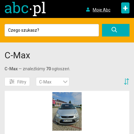
+
Moje Abc
C-Max
C-Max
— znaleźliśmy
70
ogłoszeń.
S
Filtry
C-Max