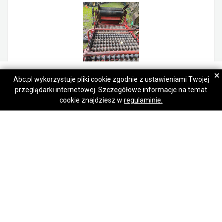
Łukasz
Łukasz
×
Abc.pl wykorzystuje pliki cookie zgodnie z ustawieniami Twojej
przeglądarki internetowej. Szczegółowe informacje na temat
Napisz wiadomość
Napisz wiadomość
Sortownik do ziemniaków produkcji rosyjskiej
cookie znajdziesz w
regulaminie.
11 000,00 zł
Szczekociny
Regulamin