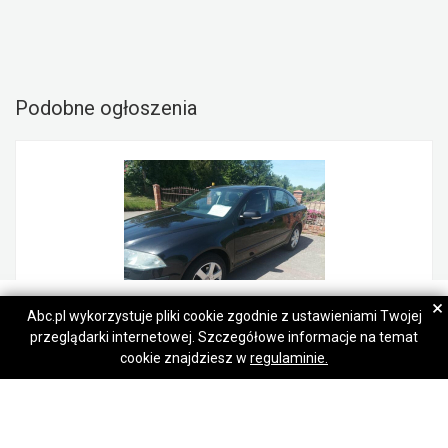
Podobne ogłoszenia
Anna
Anna
×
Abc.pl wykorzystuje pliki cookie zgodnie z ustawieniami Twojej
przeglądarki internetowej. Szczegółowe informacje na temat
Napisz wiadomość
Napisz wiadomość
Skoda octavia1.9 TDI elegance 2007 rok
cookie znajdziesz w
regulaminie.
6 000,00 zł
Siemianice