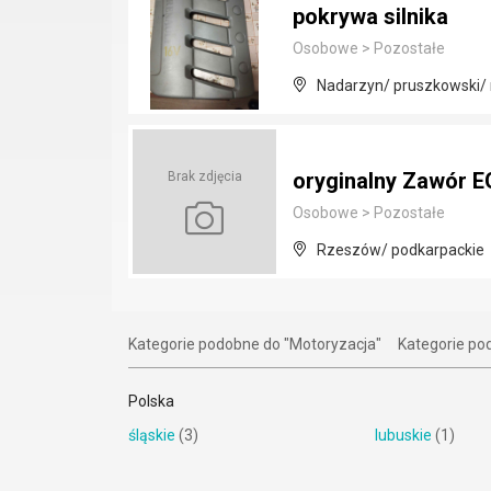
pokrywa silnika
Osobowe
>
Pozostałe
Nadarzyn/ pruszkowski/
oryginalny Zawór 
Brak zdjęcia
Osobowe
>
Pozostałe
Rzeszów/ podkarpackie
Kategorie podobne do "Motoryzacja"
Kategorie po
Polska
śląskie
(3)
lubuskie
(1)