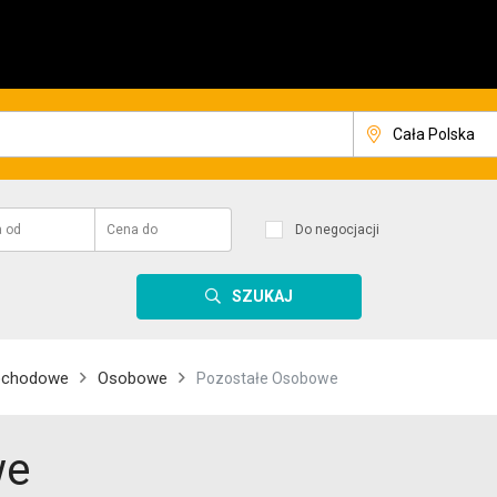
a
od
Cena
do
Do negocjacji
SZUKAJ
ochodowe
Osobowe
Pozostałe Osobowe
we