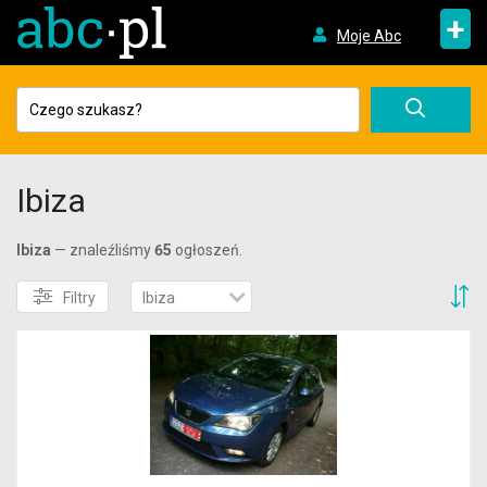
+
Moje Abc
Ibiza
Ibiza
— znaleźliśmy
65
ogłoszeń.
S
Filtry
Ibiza