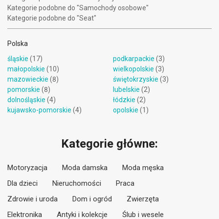
Kategorie podobne do "Samochody osobowe"
Kategorie podobne do "Seat"
Polska
śląskie
(17)
podkarpackie
(3)
małopolskie
(10)
wielkopolskie
(3)
mazowieckie
(8)
świętokrzyskie
(3)
pomorskie
(8)
lubelskie
(2)
dolnośląskie
(4)
łódzkie
(2)
kujawsko-pomorskie
(4)
opolskie
(1)
Kategorie główne:
Motoryzacja
Moda damska
Moda męska
Dla dzieci
Nieruchomości
Praca
Zdrowie i uroda
Dom i ogród
Zwierzęta
Elektronika
Antyki i kolekcje
Ślub i wesele