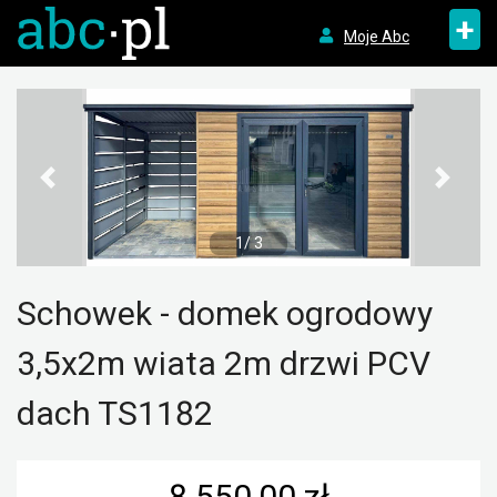
+
Moje Abc
1/ 3
Schowek - domek ogrodowy
3,5x2m wiata 2m drzwi PCV
dach TS1182
8 550,00 zł