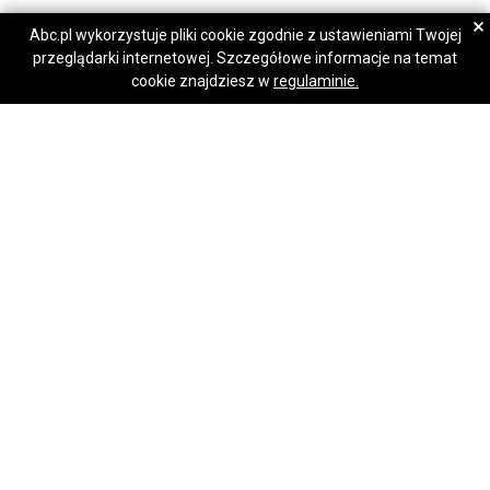
TeamStal
TeamStal
×
Abc.pl wykorzystuje pliki cookie zgodnie z ustawieniami Twojej
przeglądarki internetowej. Szczegółowe informacje na temat
Napisz wiadomość
Napisz wiadomość
Osłona klimatyzatora - pompy ciepła 110x40x90 cm antracyt ID468
cookie znajdziesz w
regulaminie.
1 830,00 zł
Kościerzyna
Schowek domek ogrodowy PREMIUM 4x4 drzwi okno dekor z lameli ID1107